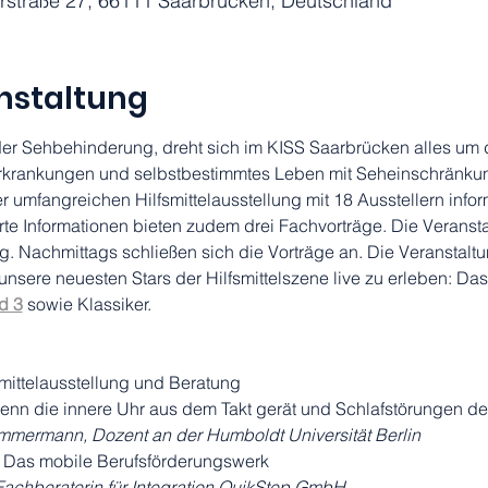
rstraße 27, 66111 Saarbrücken, Deutschland
nstaltung
der Sehbehinderung, dreht sich im KISS Saarbrücken alles um
krankungen und selbstbestimmtes Leben mit Seheinschränkun
 umfangreichen Hilfsmittelausstellung mit 18 Ausstellern inform
rte Informationen bieten zudem drei Fachvorträge. Die Veranst
ng. Nachmittags schließen sich die Vorträge an. Die Veranstaltun
nsere neuesten Stars der Hilfsmittelszene live zu erleben: Da
d 3
sowie Klassiker.
smittelausstellung und Beratung
nn die innere Uhr aus dem Takt gerät und Schlafstörungen de
immermann, Dozent an der Humboldt Universität Berlin
– Das mobile Berufsförderungswerk
 Fachberaterin für Integration QuikStep GmbH