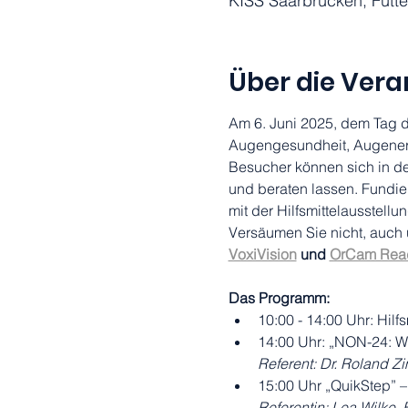
KISS Saarbrücken, Futte
Über die Vera
Am 6. Juni 2025, dem Tag 
Augengesundheit, Augener
Besucher können sich in der
und beraten lassen. Fundie
mit der Hilfsmittelausstellu
Versäumen Sie nicht, auch u
VoxiVision
 und 
OrCam Rea
Das Programm: 
10:00 - 14:00 Uhr: Hilf
14:00 Uhr: „NON-24: We
Referent: Dr. Roland Z
15:00 Uhr „QuikStep” 
Referentin: Lea Wilke,