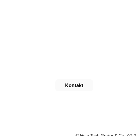
Unternehmen
Help Tech GmbH & Co. KG
Tel: +49 (0)7451 5546-0
Fax: +49 (0)7451 5546-67
info@helptech.de
Kontakt
© Help Tech GmbH & Co. KG 