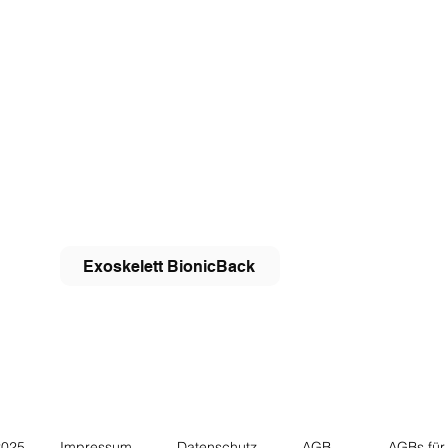
Newsletter abonnieren
Weiter
Hilfsmit
Neu: myB
konfigur
HTexo
Exoskelett BionicBack
Impressum
Datenschutz
AGB
AGBs für
2025