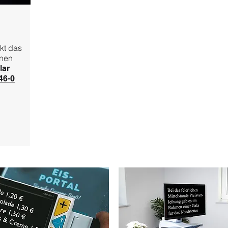
kt das
hnen
lar
46-0