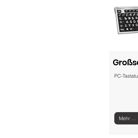
Großsc
PC-Tastatu
Mehr zur Großschrifttastatur