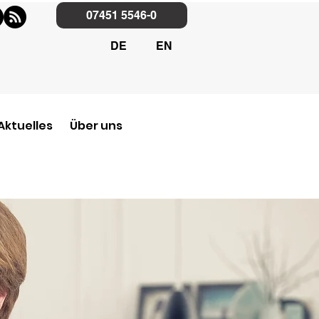
07451 5546-0
DE
EN
Aktuelles
Über uns