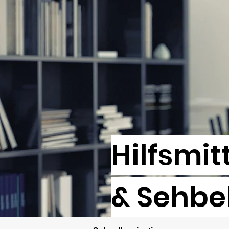
​Hilfsmit
& Sehbe