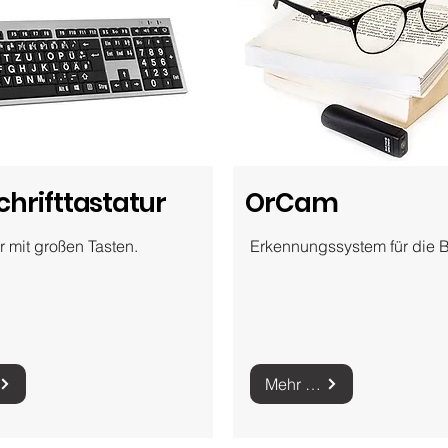
hrifttastatur
OrCam
r mit großen Tasten.
Erkennungssystem für die Br
Mehr zur OrCam