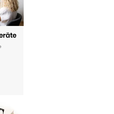
eräte
e