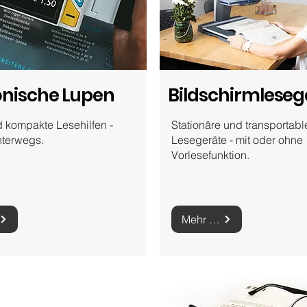
onische Lupen
Bildschirmleseg
 kompakte Lesehilfen -
Stationäre und transportabl
unterwegs.
Lesegeräte - mit oder ohne
Vorlesefunktion.
Mehr zu Bildschirmlesegeräten