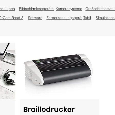
che Lupen
Bildschirmlesegeräte
Kamerasysteme
Großschrifttastatu
OrCam Read 3
Software
Farberkennungsgerät
Tabli
Simulationsb
Brailledrucker