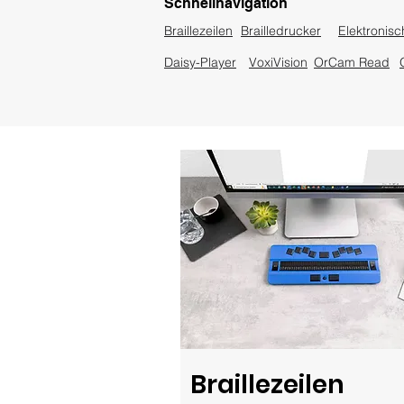
Schnellnavigation
Braillezeilen
Brailledrucker
Elektronis
Daisy-Player
VoxiVision
OrCam Read
Braillezeilen