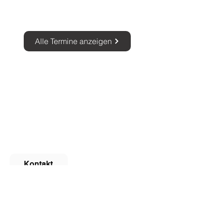
Alle Termine anzeigen
Unternehmen
Help Tech GmbH & Co. KG
Tel: +49 (0)7451 5546-0
Fax: +49 (0)7451 5546-67
info@helptech.de
Kontakt
Newsletter abonnieren
HTexo