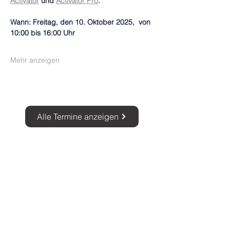
Activator
 und 
Activator Pro
.
Wann: Freitag, den 10. Oktober 2025,  von 
10:00 bis 16:00 Uhr
Mehr anzeigen
Alle Termine anzeigen
Unternehmen
Help Tech GmbH & Co. KG
Tel: +49 (0)7451 5546-0
Fax: +49 (0)7451 5546-67
info@helptech.de