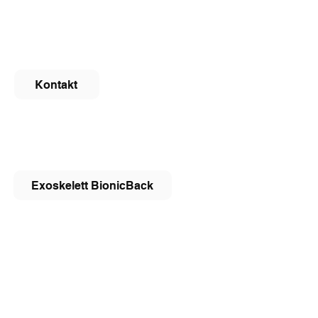
Help Tech GmbH & Co. KG
Tel: +49 (0)7451 5546-0
Fax: +49 (0)7451 5546-67
info@helptech.de
Kontakt
Newsletter abonnieren
HTexo
Exoskelett BionicBack
Weitere Seiten
Hilfsmittel bei Makuladegeneration
Neu: myBraille, die individuell
konfigurierbare Braillezeile