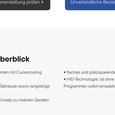
enerstattung prüfen
Unverbindliche Bera
Überblick
enten mit Cursorrouting
• flaches und platzsparend
• HID-Technologie: ist ohne 
m-Gehäuse sowie langlebige
Programmen sofort einsatzb
 Einsatz zu mobilen Geräten