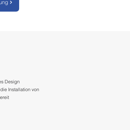
tung
es Design
die Installation von
ereit