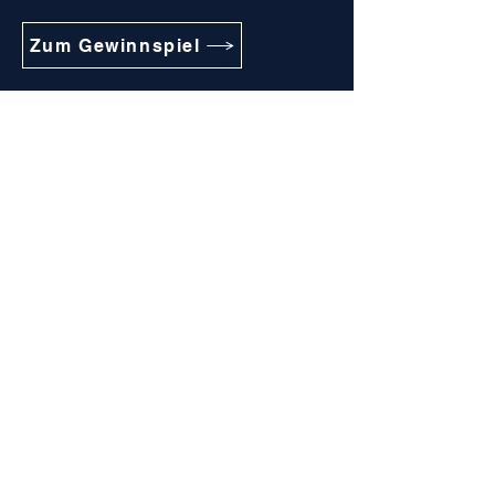
Zum Gewinnspiel
Unternehmen
Help Tech GmbH & Co. KG
Tel: +49 (0)7451 5546-0
Fax: +49 (0)7451 5546-67
info@helptech.de
Kontakt
Newsletter abonnieren
HTexo
Exoskelett BionicBack