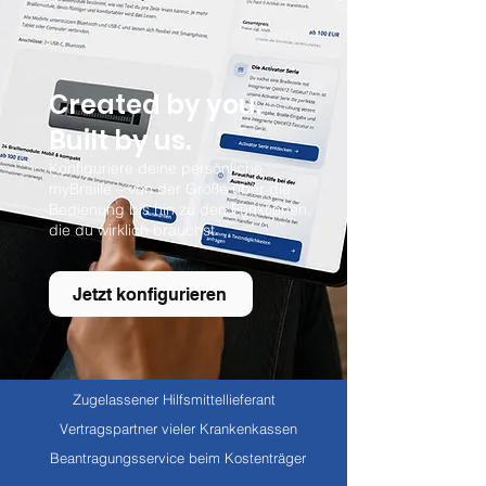
Created by you.
Built by us.
Konfiguriere deine persönliche
myBraille – von der Größe über die
Bedienung bis hin zu den Funktionen,
die du wirklich brauchst.
Jetzt konfigurieren
Zugelassener Hilfsmittellieferant
Vertragspartner vieler Krankenkassen
Beantragungsservice beim Kostenträger